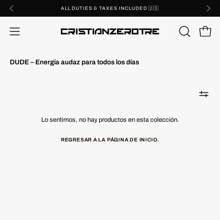
Saltar
ALL DUTIES & TAXES INCLUDED 🇺🇸
al
contenido
Carro 
ABRIR
Abrir
BARRA
menú
DE
DUDE – Energía audaz para todos los días
de
BÚSQUE
navegación
Lo sentimos, no hay productos en esta colección.
REGRESAR A LA PÁGINA DE INICIO.