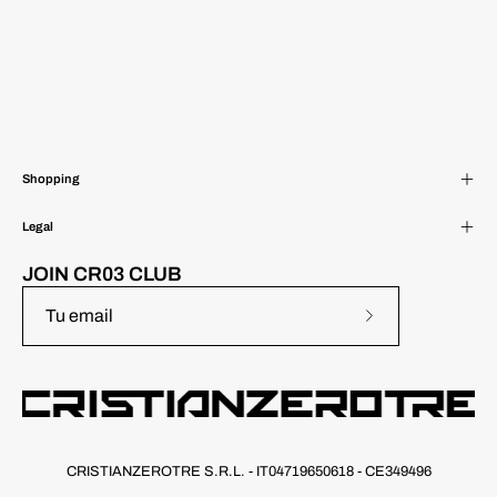
Shopping
Legal
JOIN CR03 CLUB
Suscríbete
a
nuestro
boletín
CRISTIANZEROTRE S.R.L. - IT04719650618 - CE349496