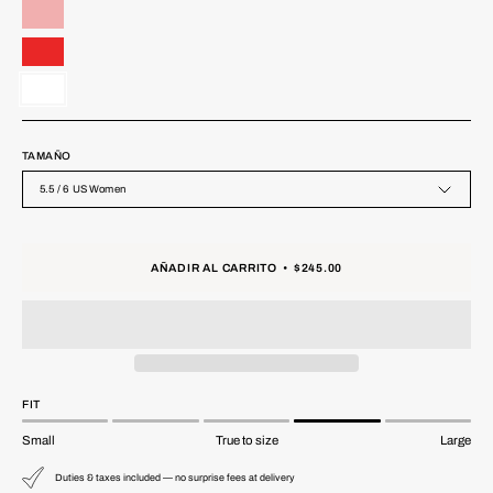
TAMAÑO
5.5 / 6 US Women
AÑADIR AL CARRITO
$245.00
FIT
Small
True to size
Large
Duties & taxes included — no surprise fees at delivery