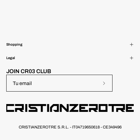
Shopping
Legal
JOIN CR03 CLUB
Suscríbete
a
nuestro
boletín
CRISTIANZEROTRE S.R.L. - IT04719650618 - CE349496