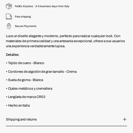
FedEx Express · 2–5 business days from Italy
Free shipping
Secure Payments
Luce un diseño elegante y moderno, perfecto para realzar cualquier look. Con
materiales de primera calidad y una artesanía excepcional, ofrece a sus usuarios
una experiencia verdaderamente lujosa.
Detalles:
• Tejido de cuero - Blanco
• Cordones de algodón de gran tamaño - Crema
• Suela de goma - Blanca
• Ojales metálicos y cremallera
• Lengüeta de marca CR03
• Hecho en Italia
Shipping and returns