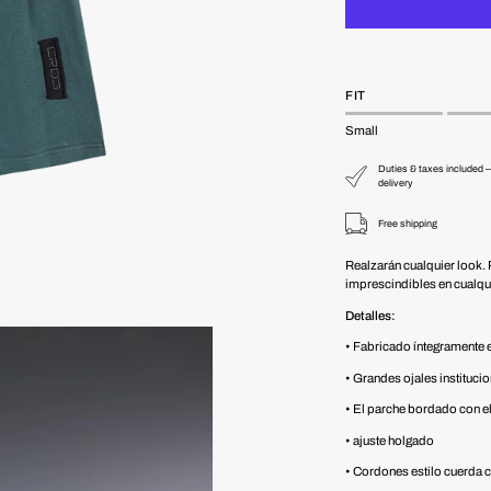
FIT
Small
Duties & taxes included —
delivery
Free shipping
Realzarán cualquier look. 
imprescindibles en cualqui
Detalles:
• Fabricado íntegramente 
• Grandes ojales instituci
• El parche bordado con el
• ajuste holgado
• Cordones estilo cuerda 