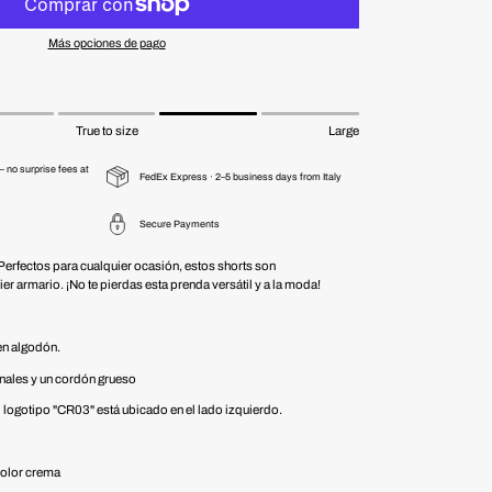
Más opciones de pago
True to size
Large
 no surprise fees at
FedEx Express · 2–5 business days from Italy
Secure Payments
Perfectos para cualquier ocasión, estos shorts son
er armario. ¡No te pierdas esta prenda versátil y a la moda!
en algodón.
onales y un cordón grueso
 logotipo "CR03" está ubicado en el lado izquierdo.
color crema