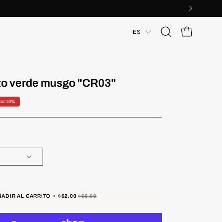
Idioma
ES
Abrir
CARRO ABIER
barra
de
búsqueda
rto verde musgo "CR03"
rar
10%
ÑADIR AL CARRITO
$62.00
$69.00