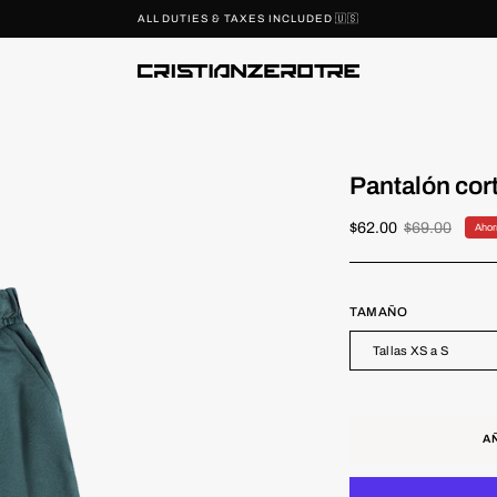
ALL DUTIES & TAXES INCLUDED 🇺🇸
Pantalón co
$62.00
$69.00
Ahor
TAMAÑO
Tallas XS a S
A