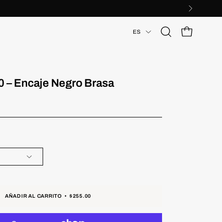
Idioma
ES
Abrir
CARRO ABIER
barra
de
búsqueda
 – Encaje Negro Brasa
AÑADIR AL CARRITO
$255.00