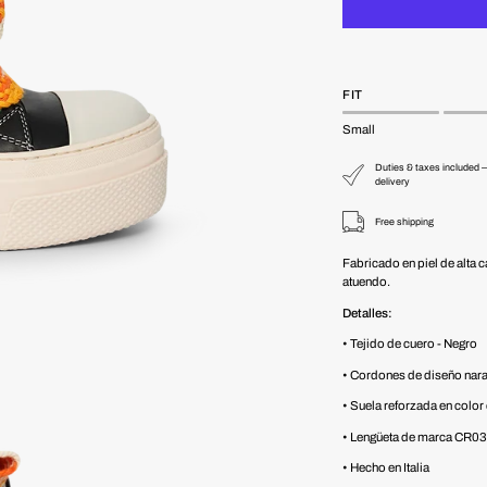
FIT
Small
Duties & taxes included —
delivery
Free shipping
Fabricado en piel de alta 
atuendo.
Detalles:
• Tejido de cuero - Negro
• Cordones de diseño naran
• Suela reforzada en colo
• Lengüeta de marca CR03
• Hecho en Italia