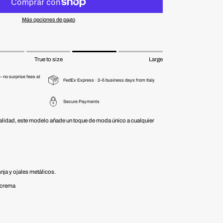
Más opciones de pago
True to size
Large
 no surprise fees at
FedEx Express · 2–5 business days from Italy
Secure Payments
calidad, este modelo añade un toque de moda único a cualquier
ja y ojales metálicos.
r crema