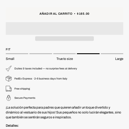
AÑADIR AL CARRITO
$165.00
FIT
Small
True to size
Large
Duties & taxes included — no surprise fees at delivery
FedEx Express · 2–5 business days from Italy
Free shipping
Secure Payments
¡La solución perfecta para padres que quieren añadir un toque divertido y
dinámico al vestuario de sus hijos! Sus pequeños no solo lucirán elegantes, sino
que también se sentirán seguros e inspirados.
Detalles: