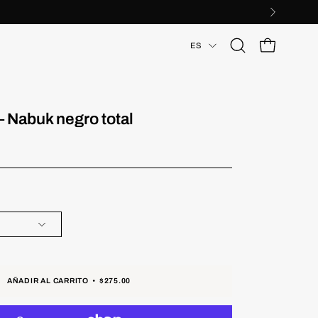
Idioma
ES
Abrir
CARRO ABIER
barra
de
búsqueda
Nabuk negro total
AÑADIR AL CARRITO
$275.00