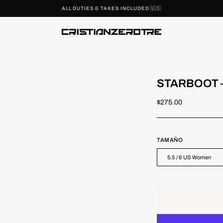
ALL DUTIES & TAXES INCLUDED 🇺🇸
STARBOOT – 
$275.00
TAMAÑO
5.5 / 6 US Women