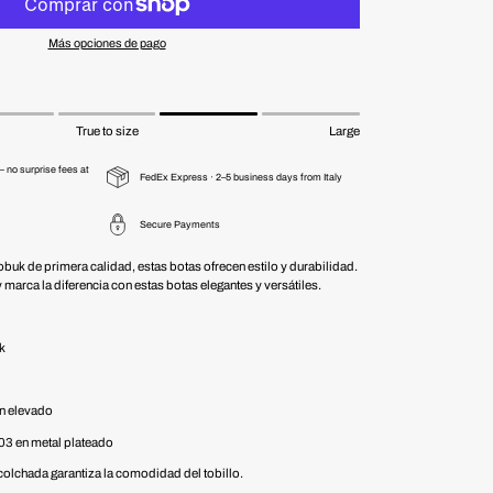
Más opciones de pago
True to size
Large
 no surprise fees at
FedEx Express · 2–5 business days from Italy
Secure Payments
buk de primera calidad, estas botas ofrecen estilo y durabilidad.
 marca la diferencia con estas botas elegantes y versátiles.
ck
ón elevado
R03 en metal plateado
acolchada garantiza la comodidad del tobillo.