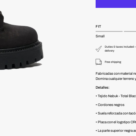
FIT
Small
Duties & taxes included —
delivery
Free shipping
Fabricadas con material no
Domina cualquier terreno y
Detalles:
• Tejido Nabuk - Total Bla
• Cordones negros
• Suela reforzada con tac
• Placa con el logotipo C
• La parte superior negra 